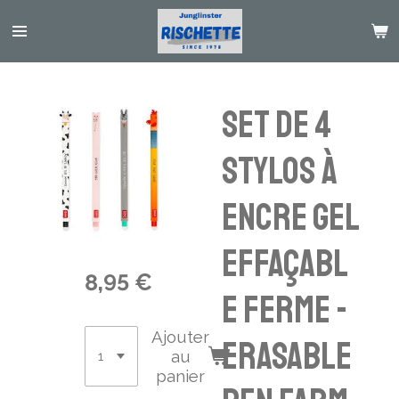
Passer
au
contenu
principal
Set de 4
Stylos à
Encre Gel
Effaçabl
8,95 €
e ferme -
Ajouter
Erasable
au
panier