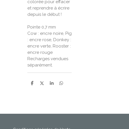
colorée pour effacer
et reprendre à écrire
depuis le début !
Pointe 0,7 mm
Cow : encre noire, Pig
: encre rose, Donkey :
encre verte, Rooster :
encre rouge
Recharges vendues
séparément.
P
P
P
P
a
a
a
a
r
r
r
r
t
t
t
t
a
a
a
a
g
g
g
g
e
e
e
e
r
r
r
r