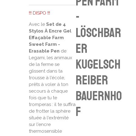
Pen farm
-
!!! DISPO !!!
Avec le
Set de 4
Löschbar
Stylos À Encre Gel
Effaçable Farm
er
Sweet Farm -
Erasable Pen
de
Legami, les animaux
Kugelsch
de la ferme se
glissent dans ta
reiber
trousse à l'école,
prêts à voler à ton
Bauernho
secours à chaque
fois que tu te
tromperas : il te suffira
f
de frotter la sphère
située à l'extrémité
sur l'encre
thermosensible