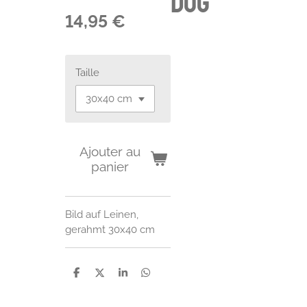
dog
14,95 €
Taille
Ajouter au
panier
Bild auf Leinen,
gerahmt 30x40 cm
P
P
P
P
a
a
a
a
r
r
r
r