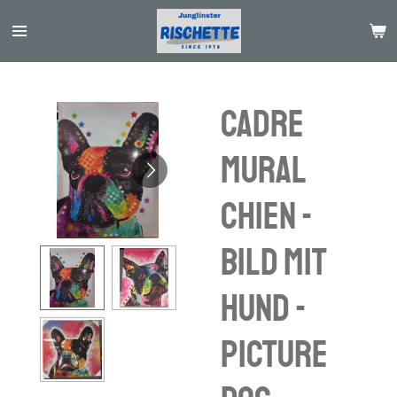
Passer
au
contenu
principal
Cadre
mural
Chien -
Bild mit
Hund -
picture