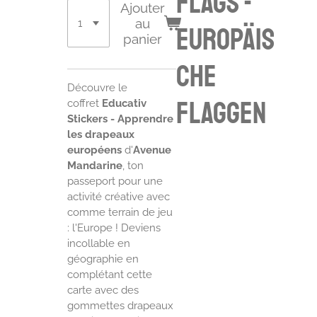
flags -
Ajouter
au
europäis
panier
che
Découvre le
Flaggen
coffret
Educativ
Stickers - Apprendre
les drapeaux
européens
d'
Avenue
Mandarine
, ton
passeport pour une
activité créative avec
comme terrain de jeu
: l'Europe ! Deviens
incollable en
géographie en
complétant cette
carte avec des
gommettes drapeaux