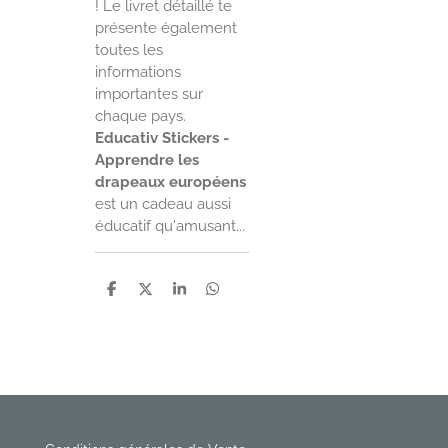
! Le livret détaillé te
présente également
toutes les
informations
importantes sur
chaque pays.
Educativ Stickers -
Apprendre les
drapeaux européens
est un cadeau aussi
éducatif qu'amusant...
P
P
P
P
a
a
a
a
r
r
r
r
t
t
t
t
a
a
a
a
g
g
g
g
e
e
e
e
r
r
r
r