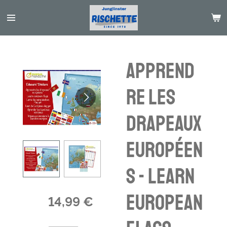
Passer
au
contenu
principal
Apprend
re les
drapeaux
européen
s - learn
european
14,99 €