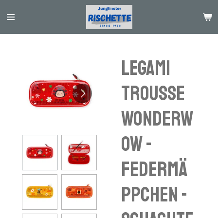
Passer
au
contenu
principal
Legami
Trousse
Wonderw
ow -
Federmä
ppchen -