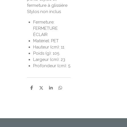
fermeture à glissière
Stylos non inclus
Fermeture:
FERMETURE
ÉCLAIR
Matériel: PET
Hauteur (cm): 11
Poids (g): 105
Largeur (cm): 23
Profondeur (cm): 5
P
P
P
P
a
a
a
a
r
r
r
r
t
t
t
t
a
a
a
a
g
g
g
g
e
e
e
e
r
r
r
r