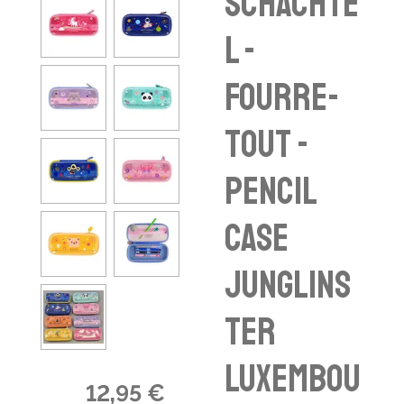
Schachte
l -
fourre-
tout -
pencil
case
Junglins
ter
Luxembou
12,95 €