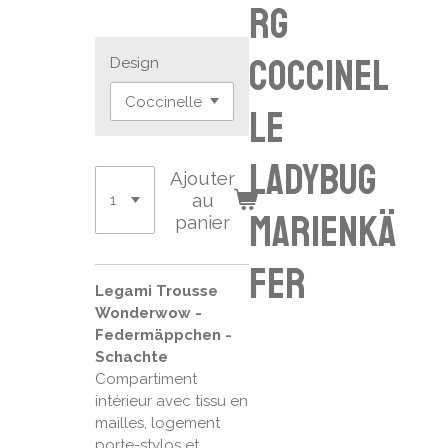
rg
coccinel
Design
le
ladybug
Ajouter
au
Marienkä
panier
fer
Legami Trousse
Wonderwow -
Federmäppchen -
Schachte
Compartiment
intérieur avec tissu en
mailles, logement
porte-stylos et