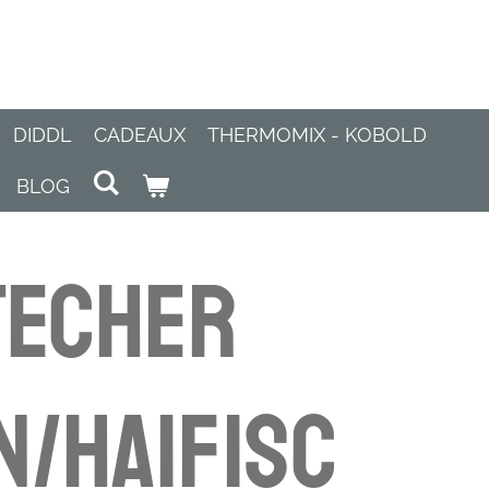
DIDDL
CADEAUX
THERMOMIX - KOBOLD
BLOG
techer
n/Haifisc