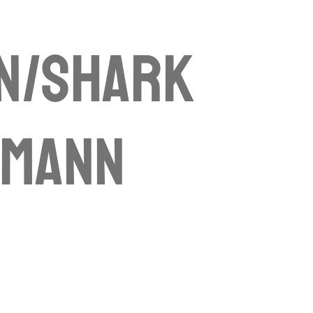
n/shark
kmann