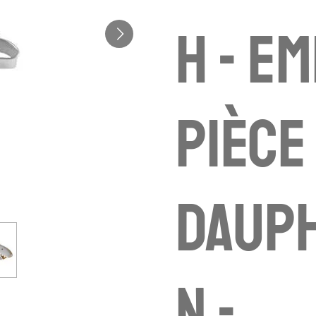
h - e
pièce
dauph
n -