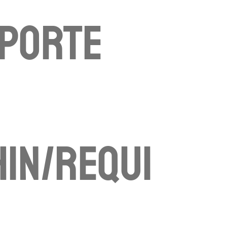
mporte
in/requi