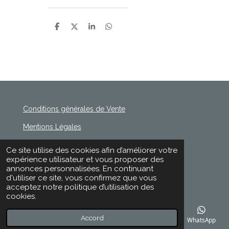
P
P
P
P
a
a
a
a
r
r
r
r
t
t
t
t
a
a
a
a
g
g
g
g
e
e
e
e
r
r
r
r
Conditions générales de Vente
Mentions Légales
Politique de Confidentialité
Ce site utilise des cookies afin d’améliorer votre
© 2020 - 2026 Rischette
expérience utilisateur et vous proposer des
Propulsé par
Webador
annonces personnalisées. En continuant
d'utiliser ce site, vous confirmez que vous
acceptez notre politique d’utilisation des
cookies.
Accord
E-mail
Téléphone
Carte
Facebook
WhatsApp