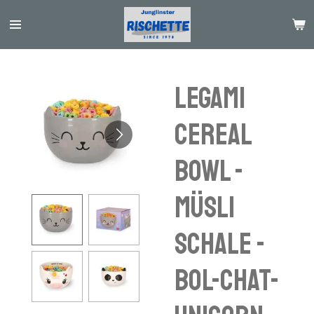
Passer
au
contenu
principal
Legami
Cereal
bowl -
müsli
Schale -
bol-chat-