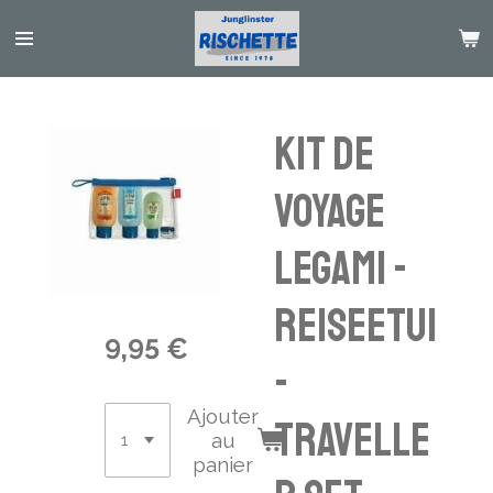
Passer
au
contenu
principal
Kit de
voyage
LEGAMI -
Reiseetui
9,95 €
-
Ajouter
travelle
au
panier