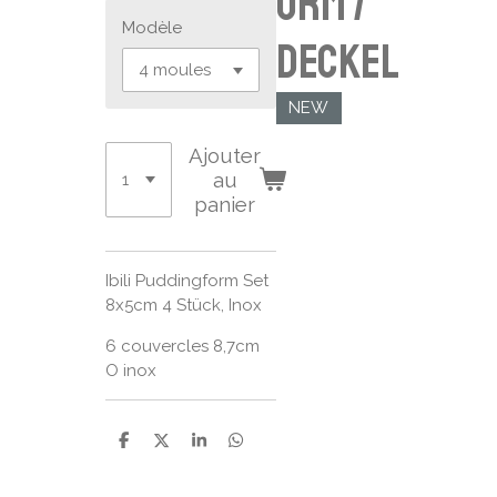
orm /
Modèle
Deckel
NEW
Ajouter
au
panier
Ibili Puddingform Set
8x5cm 4 Stück, Inox
6 couvercles 8,7cm
O inox
P
P
P
P
a
a
a
a
r
r
r
r
t
t
t
t