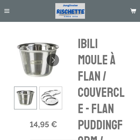
Passer
au
contenu
principal
Ibili
Moule à
flan /
couvercl
e - Flan
Puddingf
14,95 €