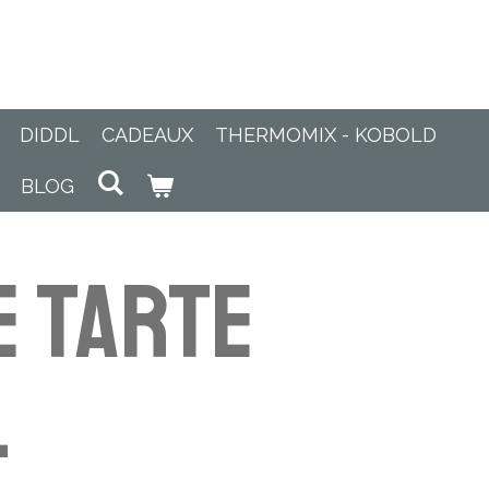
DIDDL
CADEAUX
THERMOMIX - KOBOLD
BLOG
 tarte
-