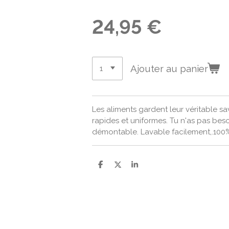
24,95 €
Ajouter au panier
Les aliments gardent leur véritable sa
rapides et uniformes. Tu n'as pas beso
démontable. Lavable facilement,.100%,
P
P
P
a
a
a
r
r
r
t
t
t
a
a
a
g
g
g
e
e
e
r
r
r