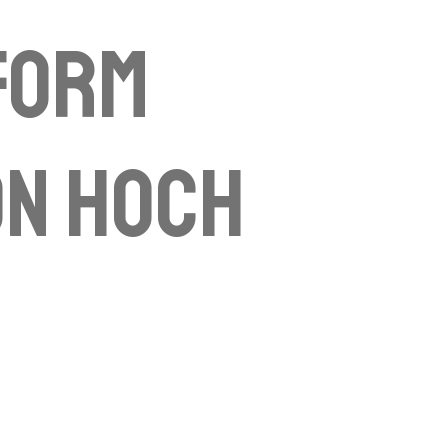
form
on hoch