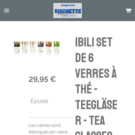
Passer
au
contenu
principal
Ibili Set
de 6
verres à
29,95 €
thé -
Teegläse
Épuisé
r - tea
Les verres sont
fabriqués en verre