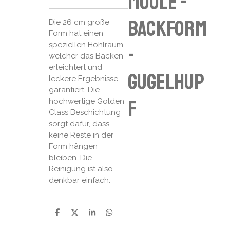
moule -
Backform
Die 26 cm große
Form hat einen
speziellen Hohlraum,
-
welcher das Backen
erleichtert und
Gugelhup
leckere Ergebnisse
garantiert. Die
f
hochwertige Golden
Class Beschichtung
sorgt dafür, dass
keine Reste in der
Form hängen
bleiben. Die
Reinigung ist also
denkbar einfach.
P
P
P
P
a
a
a
a