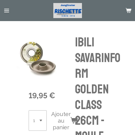
Passer
au
contenu
principal
Ibili
Savarinfo
rm
Golden
19,95 €
Class
Ajouter
26CM -
au
panier