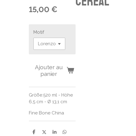
cereal
15,00 €
Motif
Ajouter au
panier
Größe:520 ml - Höhe
6,5 cm - Ø 13,1 cm
Fine Bone China
P
P
P
P