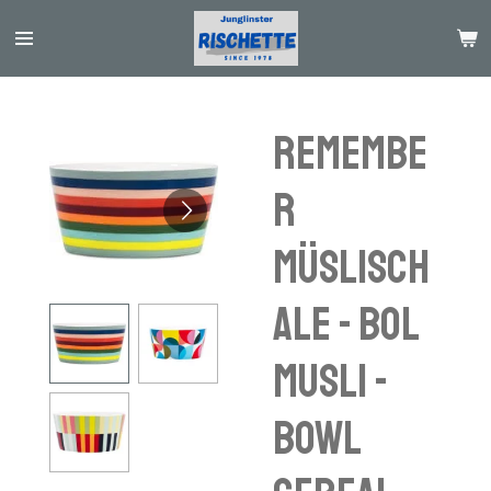
Passer
au
contenu
principal
Remembe
r
Müslisch
ale - bol
musli -
bowl