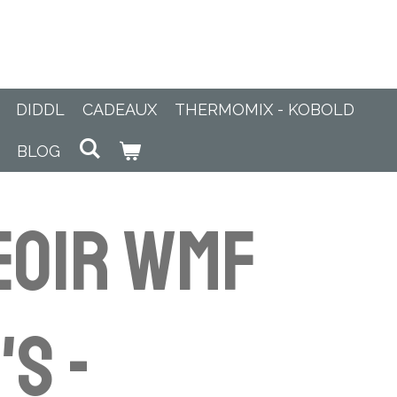
DIDDL
CADEAUX
THERMOMIX - KOBOLD
BLOG
eoir WMF
's -