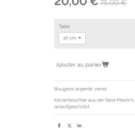
20,00 €
75,00 €
Taille
Ajouter au panier
Bougeoir argenté, vernis
Kerzenleuchter aus der Serie Maxim's 
anlaufgeschützt
P
P
P
a
a
a