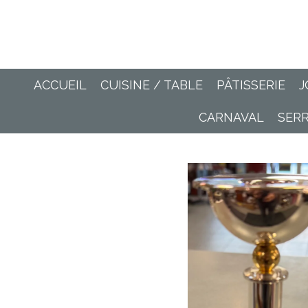
Passer
au
contenu
principal
ACCUEIL
CUISINE / TABLE
PÂTISSERIE
J
CARNAVAL
SER