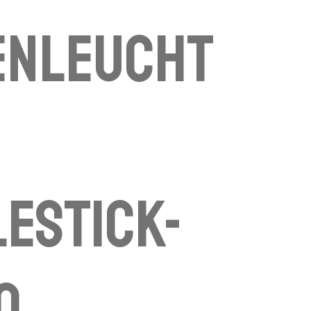
enleucht
estick-
o