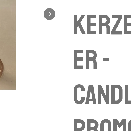
Kerz
er -
candl
prom