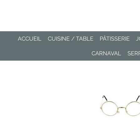
Passer
au
contenu
principal
ACCUEIL
CUISINE / TABLE
PÂTISSERIE
J
CARNAVAL
SER