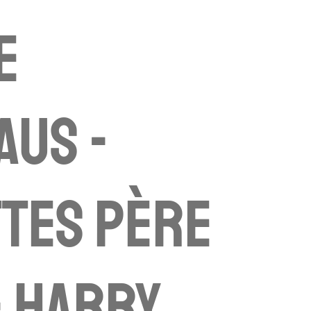
e
aus -
tes père
- Harry