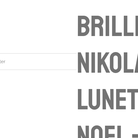
Brill
Nikol
ter
lunet
Noel 