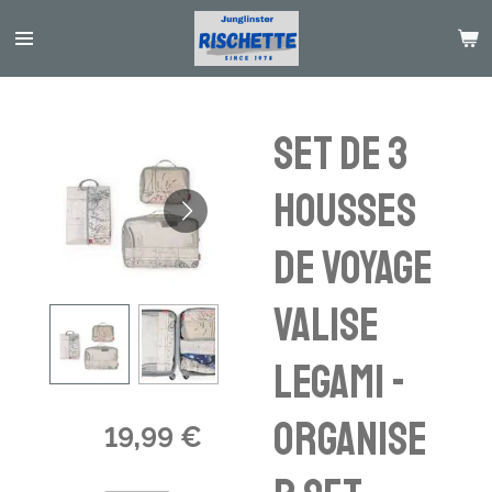
Passer
au
contenu
principal
Set de 3
housses
de voyage
valise
Legami -
Organise
19,99 €