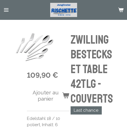
Passer
au
contenu
principal
Zwilling
Bestecks
et Table
109,90 €
42tlg -
Ajouter au
couverts
panier
Last chance
Edelstahl 18 / 10
poliert, Inhalt: 6