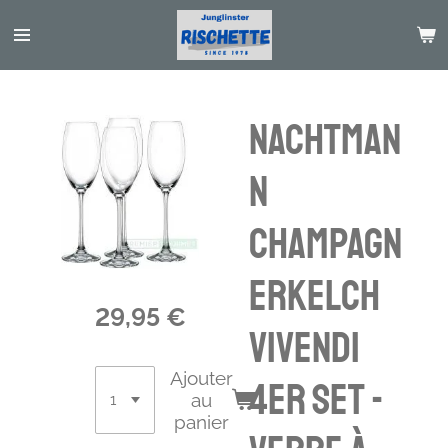
Passer
au
contenu
principal
NACHTMAN
N
Champagn
erkelch
29,95 €
Vivendi
Ajouter
4er Set -
au
panier