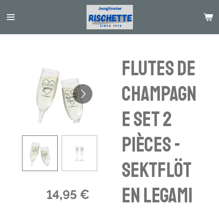
Passer
au
contenu
principal
Flutes de
Champagn
e set 2
pièces -
Sektflöt
en Legami
14,95 €