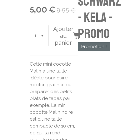
schwarz
5,00 €
9,95 €
- Kela -
Ajouter
promo
au
panier
Promotion !
Cette mini cocotte
Malin a une taille
idéale pour cuire,
mijoter, gratiner, ou
préparer des petits
plats de tapas par
exemple. La mini
cocotte Malin noire
est d'une taille
compacte de 10 cm,
ce qui la rend
parfaite pour des