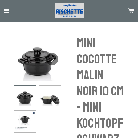
Passer
au
contenu
principal
Mini
cocotte
Malin
noir 10 cm
- Mini
Kochtopf