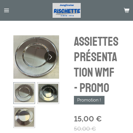
Passer
au
contenu
principal
Assiettes
présenta
tion WMF
- Promo
Promotion !
15,00 €
50,00 €