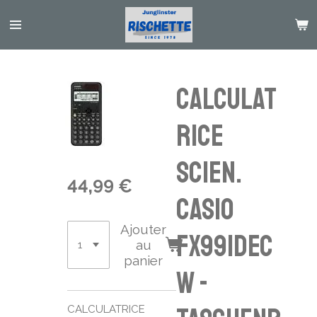
Passer
au
contenu
principal
CALCULAT
RICE
SCIEN.
44,99 €
CASIO
Ajouter
FX991DEC
au
panier
W -
CALCULATRICE