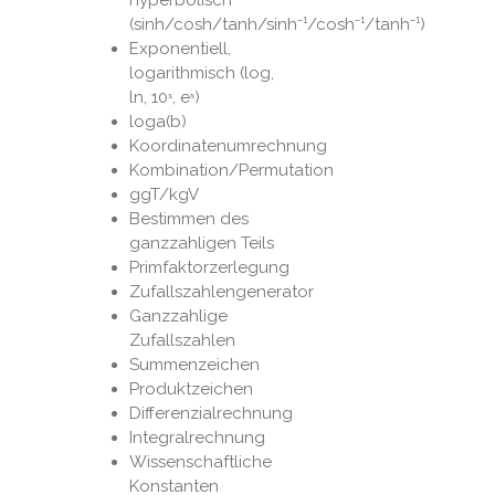
(sinh/cosh/tanh/sinh⁻¹/cosh⁻¹/tanh⁻¹)
Exponentiell,
logarithmisch (log,
ln, 10ˣ, eˣ)
loga(b)
Koordinatenumrechnung
Kombination/Permutation
ggT/kgV
Bestimmen des
ganzzahligen Teils
Primfaktorzerlegung
Zufallszahlengenerator
Ganzzahlige
Zufallszahlen
Summenzeichen
Produktzeichen
Differenzialrechnung
Integralrechnung
Wissenschaftliche
Konstanten