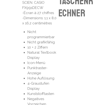
Taschenr
SCIEN. CASIO
FX991DECW
echner
-Écran à 27 chiffres
-Dimensions: 1,1 x 8,0
x 16,2 centimètres
Nicht
programmierbar
Nicht grafikfähig
10 + 2 Ziffern
Natural Textbook
Display
Icon-Menü
Punktraster-
Anzeige
Hohe Auflösung
4-Graustufen
Display
Kunststofftasten
Negatives
Vorzeichen