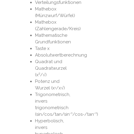
Verteilungsfunktionen
Mathebox
(Münzwurf/Würfel)
Mathebox
(Zahlengerade/Kreis)
Mathematische
Grundfunktionen
Taste x
Absolutwertberechnung
Quadrat und
Quadratwurzel
(x²/√)
Potenz und
Wurzel (xʸ/x√)
Trigonometrisch,
invers
trigonometrisch
(sin/cos/tan/sin⁻¹/cos-/tan⁻¹)
Hyperbolisch,
invers
hyperbolisch