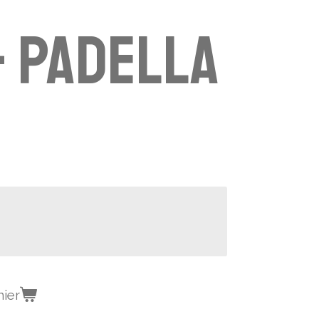
 - padella
nier