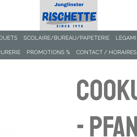
OUETS
SCOLAIRE/BUREAU/PAPETERIE
LEGAMI
RURERIE
PROMOTIONS %
CONTACT / HORAIRES
Cook
- Pfa