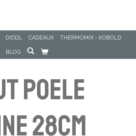
DIDDL
CADEAUX
THERMOMIX - KOBOLD
BLOG
ut poele
nne 28cm