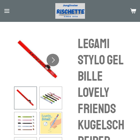
Passer
au
contenu
principal
Legami
stylo gel
bille
lovely
friends
Kugelsch