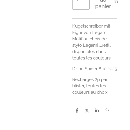
panier
Kugelschreiber mit
Figur von Legami.
Motif au choix de
stylo Legami ...refill
disponibles dans
toutes les couleurs
Dispo Spider 8.10.2025
Recharges 2p par
blister, toutes les
couleurs au choix
P
P
P
P
a
a
a
a
r
r
r
r
t
t
t
t
a
a
a
a