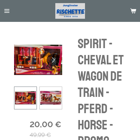
Passer
au
contenu
principal
Spirit -
cheval et
wagon de
train -
Pferd -
horse -
20,00 €
49,99 €