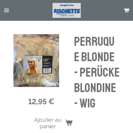
Passer
au
contenu
principal
Perruqu
e blonde
- Perücke
blondine
- wig
12,95 €
Ajouter au
panier