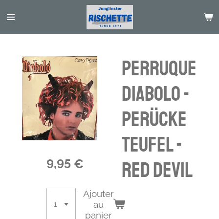
Passer
au
contenu
principal
Perruque
Diabolo -
Perücke
Teufel -
9,95 €
red devil
Ajouter
au
panier