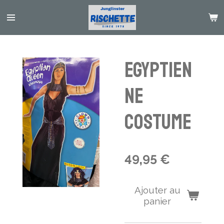
Passer
au
contenu
principal
Egyptien
ne
costume
49,95 €
Ajouter au
panier