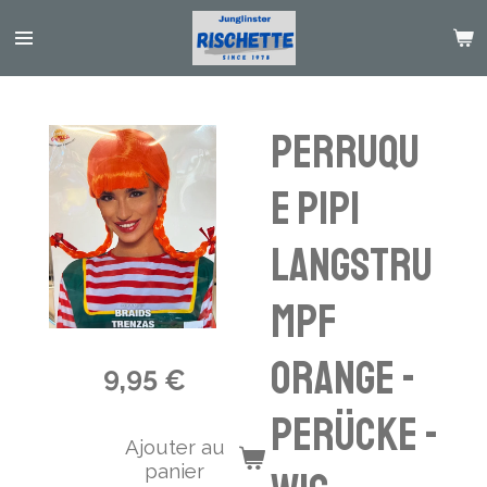
Passer
au
contenu
principal
Perruqu
e Pipi
Langstru
mpf
orange -
9,95 €
Perücke -
Ajouter au
panier