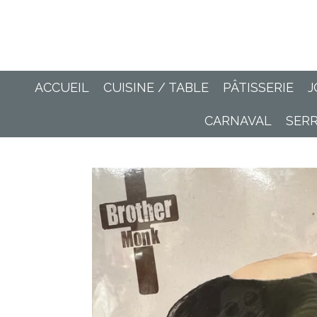
Passer
au
contenu
principal
ACCUEIL
CUISINE / TABLE
PÂTISSERIE
J
CARNAVAL
SER