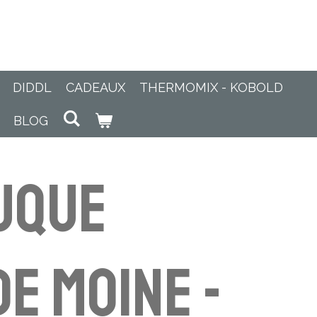
DIDDL
CADEAUX
THERMOMIX - KOBOLD
BLOG
uque
de moine -