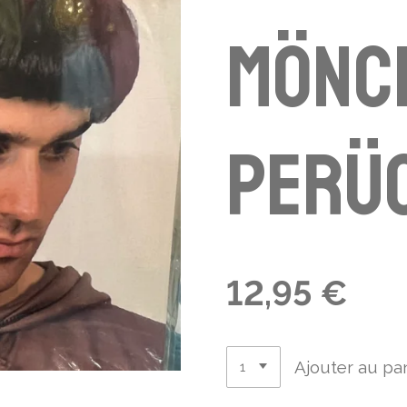
Mönc
Perü
12,95 €
Ajouter au pa