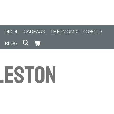
DIDDL
CADEAUX
THERMOMIX - KOBOLD
BLOG
leston