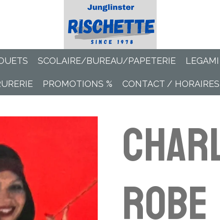
OUETS
SCOLAIRE/BUREAU/PAPETERIE
LEGAMI
RURERIE
PROMOTIONS %
CONTACT / HORAIRES
Char
robe