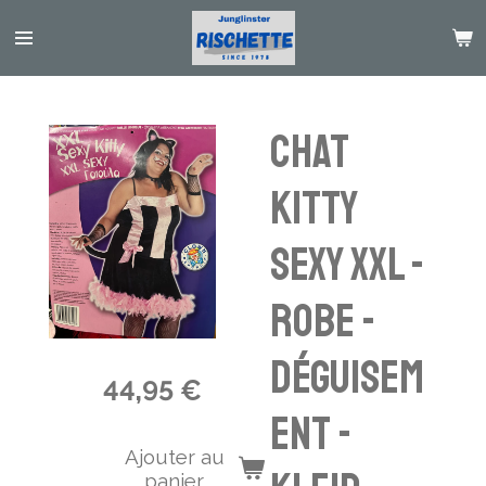
Passer
au
contenu
principal
Chat
Kitty
sexy xxl -
robe -
déguisem
44,95 €
ent -
Ajouter au
panier