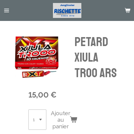
Passer
au
contenu
principal
PETARD
XIULA
TROO ARS
15,00 €
Ajouter
au
panier