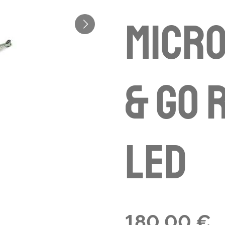
Micro
& Go 
LED
180,00 €