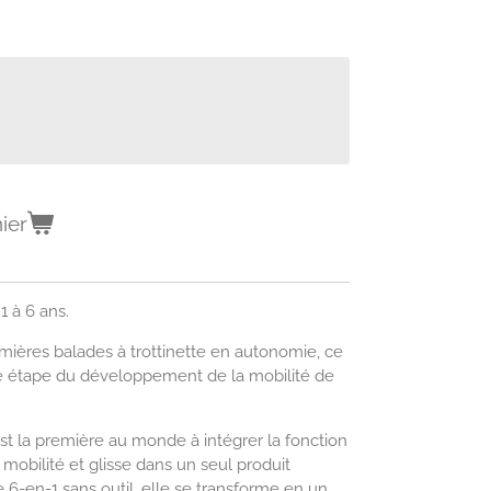
ier
1 à 6 ans.
mières balades à trottinette en autonomie, ce
étape du développement de la mobilité de
est la première au monde à intégrer la fonction
, mobilité et glisse dans un seul produit
 6-en-1 sans outil, elle se transforme en un