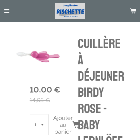
Passer
au
contenu
principal
Cuillère
à
déjeuner
Birdy
10,00 €
14,95 €
rose -
Ajouter
Baby
au
panier