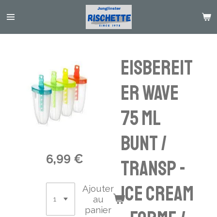
Passer
au
contenu
principal
Eisbereit
er Wave
75 ml
bunt /
6,99 €
transp -
ice cream
Ajouter
au
panier