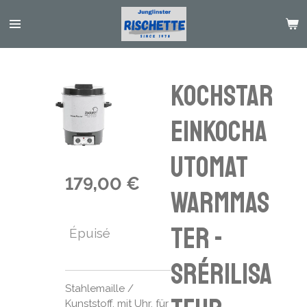
Passer
au
contenu
principal
KOCHSTAR
Einkocha
utomat
179,00 €
WarmMas
ter -
Épuisé
Srérilisa
Stahlemaille /
Kunststoff, mit Uhr, für