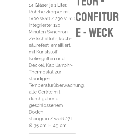
teur -
14 Gläser je 1 Liter,
Rohrheizkörper mit
confitur
1800 Watt / 230 V, mit
integrierter 120
e - Weck
Minuten Synchron-
Zeitschaltuhr, koch-
säurefest, emailliert,
mit Kunststoff-
Isoliergriffen und
Deckel, Kapillarrohr-
Thermostat zur
ständigen
Temperaturüberwachung,
alle Geräte mit
durchgehend
geschlossenem
Boden
steingrau / weiß 27 l,
Ø 35 cm, H 49 cm