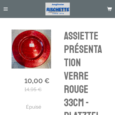
Passer
au
contenu
principal
Assiette
présenta
tion
verre
10,00 €
rouge
14,95 €
33cm -
Épuisé