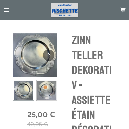
Passer
au
contenu
principal
Zinn
Teller
dekorati
v -
assiette
étain
25,00 €
49,95 €