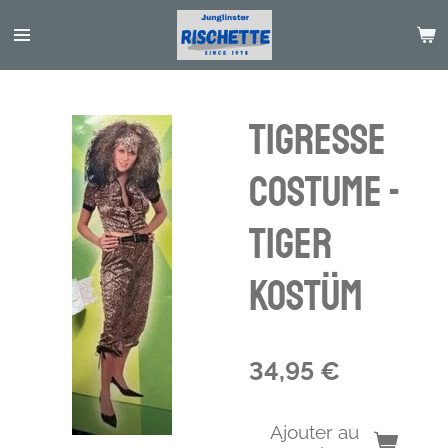
Passer
au
contenu
principal
Tigresse
Costume -
Tiger
Kostüm
34,95 €
Ajouter au