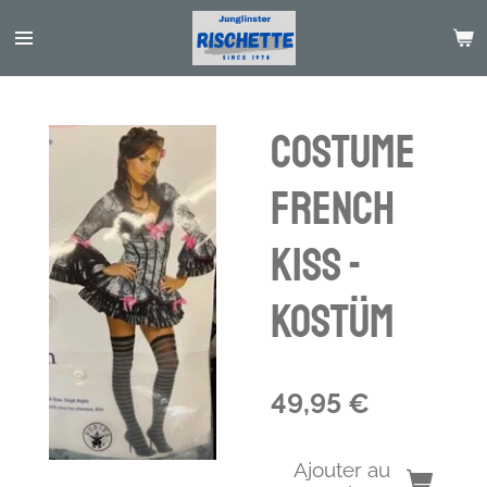
Passer
au
contenu
principal
Costume
French
Kiss -
Kostüm
49,95 €
Ajouter au