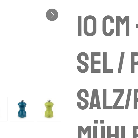
10 cm
sel / 
Salz/
Mühl