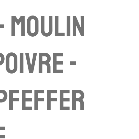
 - moulin
poivre -
Pfeffer
e