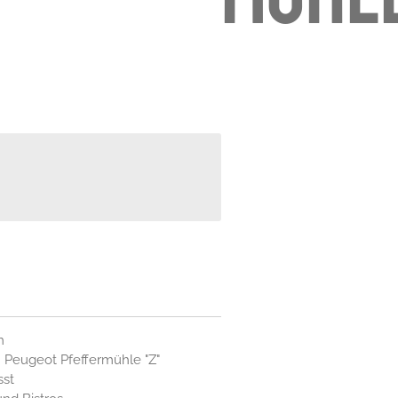
m
 Peugeot Pfeffermühle "Z"
sst