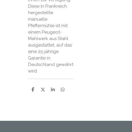
Diese in Frankreich
hergestellte
manuelle
Pfeffermühle ist mit
einem Peugeot-
Mahlwerk aus Stahl
ausgestattet, auf das
eine 25-jährige
Garantie in
Deutschland gewährt
wird.
P
P
P
P
a
a
a
a
r
r
r
r
t
t
t
t
a
a
a
a
g
g
g
g
e
e
e
e
r
r
r
r