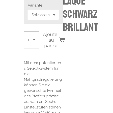
Laqué
Variante
schwarz
brillant
Ajouter
au
panier
Mit dem patentierten
u´Select-System für
die
Mahlgradregulierung
können Sie die
gewünschte Feinheit
des Pfeffers präzise
auswählen. Sechs
Einstellstufen stehen
Ihnen zur Verfügung.