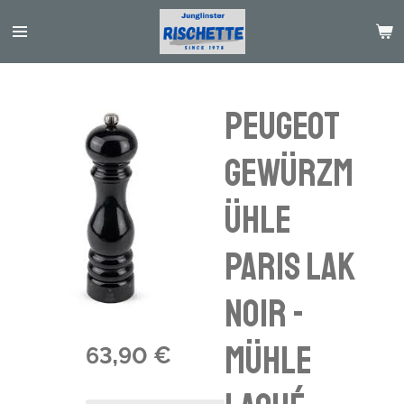
Passer
au
contenu
principal
Peugeot
Gewürzm
ühle
Paris Lak
noir -
Mühle
63,90 €