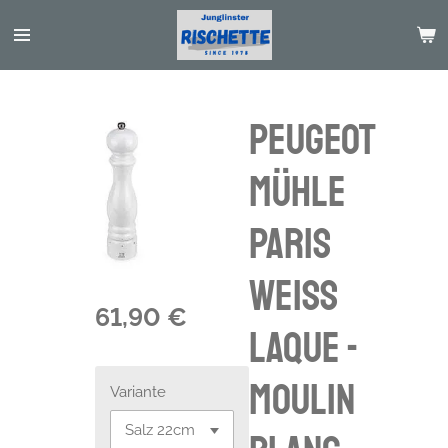
Passer
au
contenu
principal
Peugeot
Mühle
Paris
weiss
61,90 €
Laque -
Moulin
Variante