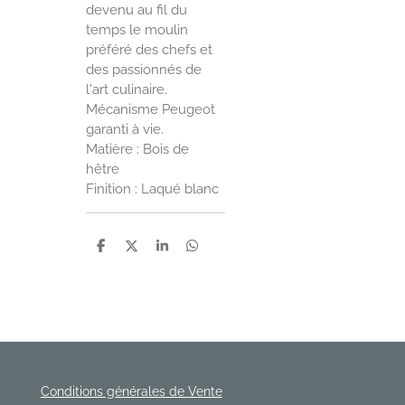
devenu au fil du
temps le moulin
préféré des chefs et
des passionnés de
l'art culinaire.
Mécanisme Peugeot
garanti à vie.
Matière : Bois de
hêtre
Finition : Laqué blanc
P
P
P
P
a
a
a
a
r
r
r
r
t
t
t
t
a
a
a
a
g
g
g
g
e
e
e
e
r
r
r
r
Conditions générales de Vente