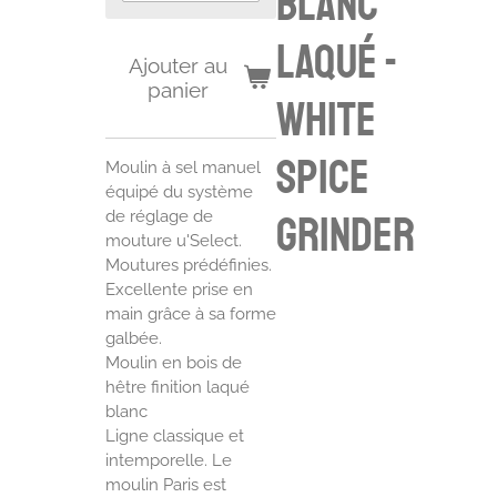
blanc
laqué -
Ajouter au
panier
white
spice
Moulin à sel manuel
équipé du système
de réglage de
grinder
mouture u'Select.
Moutures prédéfinies.
Excellente prise en
main grâce à sa forme
galbée.
Moulin en bois de
hêtre finition laqué
blanc
Ligne classique et
intemporelle. Le
moulin Paris est