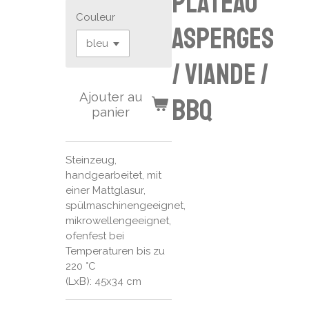
plateau
Couleur
asperges
/ viande /
Ajouter au
bbq
panier
Steinzeug,
handgearbeitet, mit
einer Mattglasur,
spülmaschinengeeignet,
mikrowellengeeignet,
ofenfest bei
Temperaturen bis zu
220 °C
(LxB): 45x34 cm