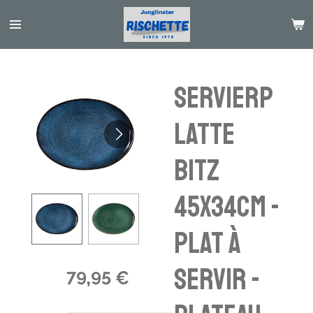
Passer
au
contenu
principal
Servierp
latte
Bitz
45x34cm -
plat à
servir -
79,95 €