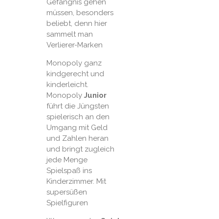
Gefängnis gehen
müssen, besonders
beliebt, denn hier
sammelt man
Verlierer-Marken
Monopoly ganz
kindgerecht und
kinderleicht.
Monopoly
Junior
führt die Jüngsten
spielerisch an den
Umgang mit Geld
und Zahlen heran
und bringt zugleich
jede Menge
Spielspaß ins
Kinderzimmer. Mit
supersüßen
Spielfiguren